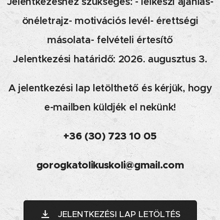
Jelentkezéshez szükséges: - lelkészi ajánlás-
önéletrajz- motivációs levél- érettségi
másolata- felvételi értesítő
Jelentkezési határidő: 2026. augusztus 3.
A jelentkezési lap letölthető és kérjük, hogy
e-mailben küldjék el nekünk!
+36 (30) 723 10 05
gorogkatolikuskoli@gmail.com
JELENTKEZÉSI LAP LETÖLTÉS